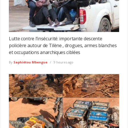
Lutte contre l’insécurité: importante descente
policière autour de Tilène , drogues, armes blanches
et occupations anarchiques ciblées
By
Saphiétou Mbengue
9 heures ago