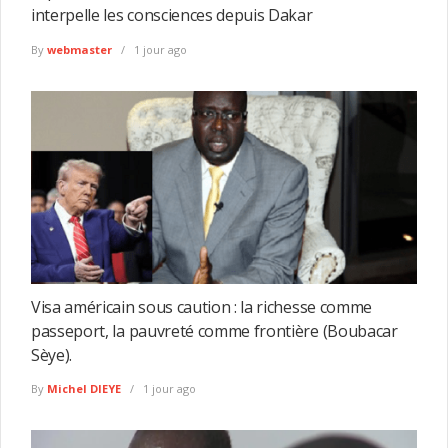
interpelle les consciences depuis Dakar
By
webmaster
1 jour ago
Visa américain sous caution : la richesse comme
passeport, la pauvreté comme frontière (Boubacar
Sèye).
By
Michel DIEYE
1 jour ago