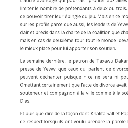
L’autre avantage qui pourrait profiter aux alliés
limiter le nombre de prétendants à deux ou trois.
de pouvoir tirer leur épingle du jeu. Mais en ce mo
sur les profils parce que aussi, les leaders de Yeww
clair et précis dans la charte de la coalition que ch
mais en cas de deuxième tour tout le monde deva
le mieux placé pour lui apporter son soutien.
La semaine dernière, le patron de Taxawu Dakar 
presse de Yewwi que ceux qui parlent de divorce
peuvent déchanter puisque « ce ne sera ni pou
Omettant certainement que l’acte de divorce avait é
souteneur et compagnon à la ville comme à la sc
Dias.
Et puis que dire de la façon dont Khalifa Sall et Pa
de respect lorsqu’ils ont voulu prendre la parole 