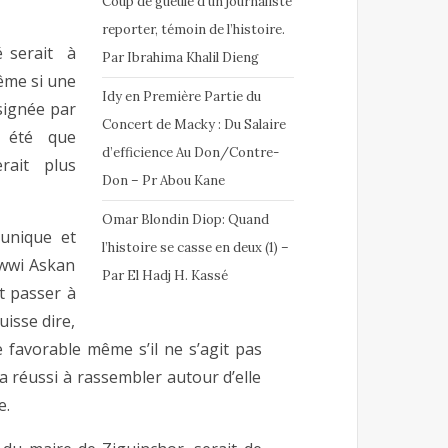
Coup de gueule d’un journaliste
reporter, témoin de l’histoire.
é serait à
Par Ibrahima Khalil Dieng
ême si une
Idy en Première Partie du
 signée par
Concert de Macky : Du Salaire
t été que
d’efficience Au Don/Contre-
rait plus
Don – Pr Abou Kane
Omar Blondin Diop: Quand
unique et
l’histoire se casse en deux (1) –
ewwi Askan
Par El Hadj H. Kassé
t passer à
uisse dire,
 favorable même s’il ne s’agit pas
a réussi à rassembler autour d’elle
e.