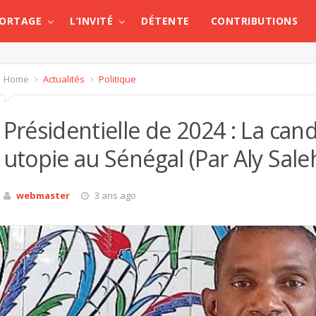
PORTAGE
L’INVITÉ
DÉTENTE
CONTRIBUTIONS
Home
Actualités
Politique
Présidentielle de 2024 : La ca
utopie au Sénégal (Par Aly Sale
webmaster
3 ans ago