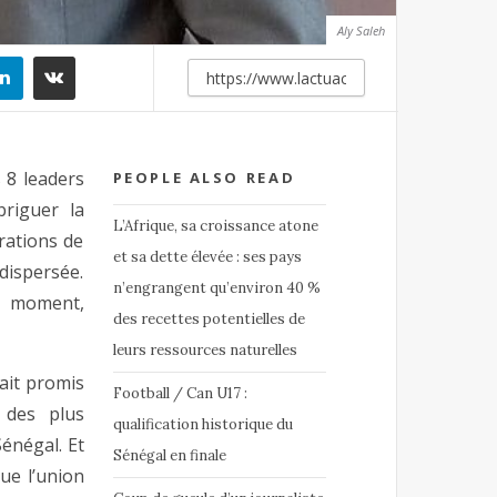
Aly Saleh
 8 leaders
PEOPLE ALSO READ
briguer la
L’Afrique, sa croissance atone
rations de
et sa dette élevée : ses pays
ispersée.
n’engrangent qu’environ 40 %
e moment,
des recettes potentielles de
leurs ressources naturelles
ait promis
Football / Can U17 :
 des plus
qualification historique du
Sénégal. Et
Sénégal en finale
ue l’union