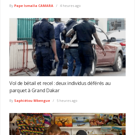
By
Pape Ismaïla CAMARA
4 heures ago
Vol de bétail et recel : deux individus déférés au
parquet à Grand Dakar
By
Saphiétou Mbengue
5 heures ago