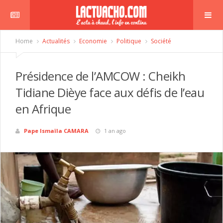
Home
Actualités
Economie
Politique
Société
Présidence de l’AMCOW : Cheikh
Tidiane Dièye face aux défis de l’eau
en Afrique
Pape Ismaïla CAMARA
1 an ago