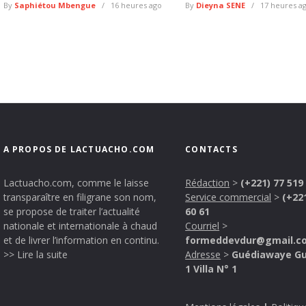
By
Saphiétou Mbengue
16 heures ago
By
Dieyna SENE
17 heures a
A PROPOS DE LACTUACHO.COM
CONTACTS
Lactuacho.com, comme le laisse
Rédaction
>
(+221) 77 519
transparaître en filigrane son nom,
Service commercial
>
(+22
se propose de traiter l’actualité
60 61
nationale et internationale à chaud
Courriel
>
et de livrer l’information en continu.
formeddevdur@gmail.c
>> Lire la suite
Adresse
>
Guédiawaye G
1 Villa N° 1