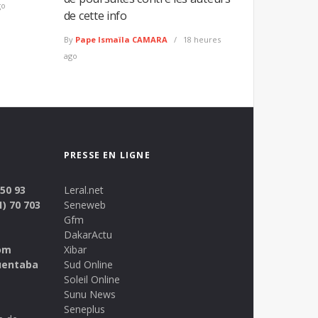
go
de cette info
By
Pape Ismaïla CAMARA
18 heures
ago
PRESSE EN LIGNE
 50 93
Leral.net
1) 70 703
Seneweb
Gfm
DakarActu
om
Xibar
uentaba
Sud Online
Soleil Online
Sunu News
Seneplus