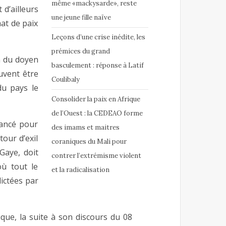
même «mackysarde», reste
t d’ailleurs
une jeune fille naïve
mat de paix
Leçons d’une crise inédite, les
prémices du grand
n du doyen
basculement : réponse à Latif
uvent être
Coulibaly
du pays le
Consolider la paix en Afrique
de l’Ouest : la CEDEAO forme
lancé pour
des imams et maitres
tour d’exil
coraniques du Mali pour
Gaye, doit
contrer l’extrémisme violent
où tout le
et la radicalisation
ictées par
que, la suite à son discours du 08