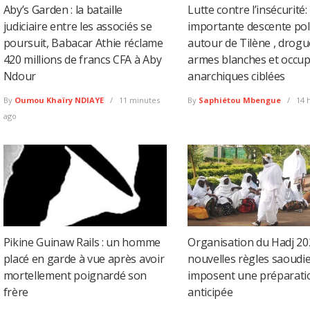
Aby’s Garden : la bataille
Lutte contre l’insécurité:
judiciaire entre les associés se
importante descente pol
poursuit, Babacar Athie réclame
autour de Tilène , drogu
420 millions de francs CFA à Aby
armes blanches et occup
Ndour
anarchiques ciblées
By
Oumou Khaïry NDIAYE
11 minutes
By
Saphiétou Mbengue
14 
ago
Pikine Guinaw Rails : un homme
Organisation du Hadj 2027
placé en garde à vue après avoir
nouvelles règles saoudi
mortellement poignardé son
imposent une préparati
frère
anticipée