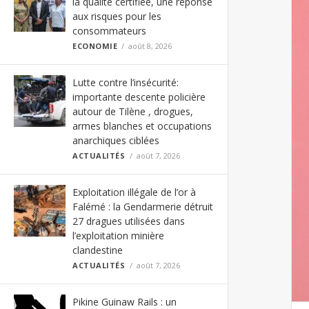
la qualité certifiée, une réponse
aux risques pour les
consommateurs
ECONOMIE
août 8, 2026
Lutte contre l’insécurité:
importante descente policière
autour de Tilène , drogues,
armes blanches et occupations
anarchiques ciblées
ACTUALITÉS
août 7, 2026
Exploitation illégale de l’or à
Falémé : la Gendarmerie détruit
27 dragues utilisées dans
l’exploitation minière
clandestine
ACTUALITÉS
août 7, 2026
Pikine Guinaw Rails : un