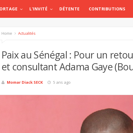
PORTAGE
L’INVITÉ
DÉTENTE
CONTRIBUTIONS
Home
Actualités
Paix au Sénégal : Pour un retour
et consultant Adama Gaye (Bou
Momar Diack SECK
5 ans ago