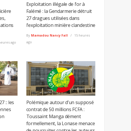
Exploitation illégale de l’or à
icière
Falémé : la Gendarmerie détruit
es,
27 dragues utilisées dans
ations
l’exploitation minière clandestine
By
Mamadou Nancy Fall
15 heures
ago
heures ago
 :: les
Polémique autour d’un supposé
ennes
contrat de 50 millions FCFA :
on
Toussaint Manga dément
formellement, la Lonase menace
de poursuites contre les auteurs