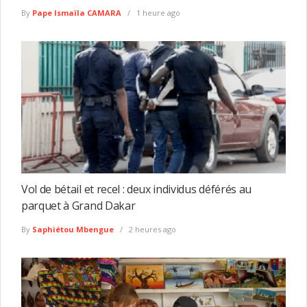
By
Pape Ismaïla CAMARA
1 heure ago
Vol de bétail et recel : deux individus déférés au
parquet à Grand Dakar
By
Saphiétou Mbengue
2 heures ago