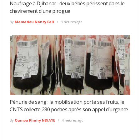
Naufrage à Djibanar : deux bébés périssent dans le
chavirement d’une pirogue
By
Mamadou Nancy Fall
3 heures ago
Pénurie de sang : la mobilisation porte ses fruits, le
CNTS collecte 280 poches après son appel d’urgence
By
Oumou Khaïry NDIAYE
4 heures ago