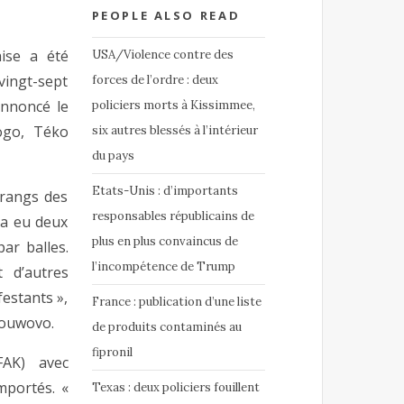
PEOPLE ALSO READ
aise a été
USA/Violence contre des
 vingt-sept
forces de l’ordre : deux
annoncé le
policiers morts à Kissimmee,
ogo, Téko
six autres blessés à l’intérieur
du pays
Etats-Unis : d’importants
rangs des
responsables républicains de
y a eu deux
plus en plus convaincus de
ar balles.
l’incompétence de Trump
 d’autres
estants »,
France : publication d’une liste
douwovo.
de produits contaminés au
fipronil
 FAK) avec
mportés. «
Texas : deux policiers fouillent