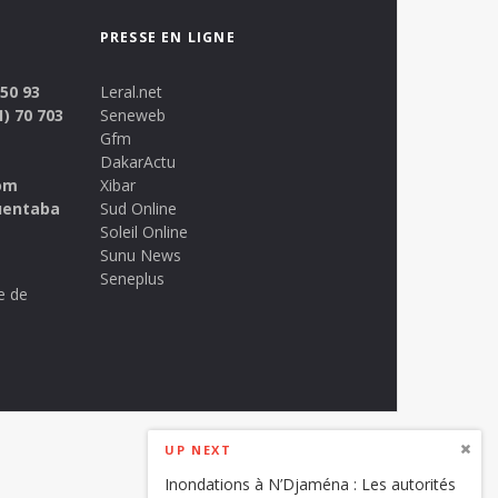
PRESSE EN LIGNE
 50 93
Leral.net
1) 70 703
Seneweb
Gfm
DakarActu
om
Xibar
uentaba
Sud Online
Soleil Online
Sunu News
Seneplus
e de
UP NEXT
Inondations à N’Djaména : Les autorités