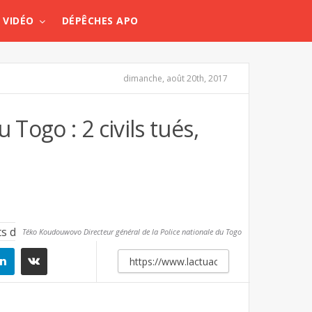
VIDÉO
DÉPÊCHES APO
dimanche, août 20th, 2017
 Togo : 2 civils tués,
Téko Koudouwovo Directeur général de la Police nationale du Togo