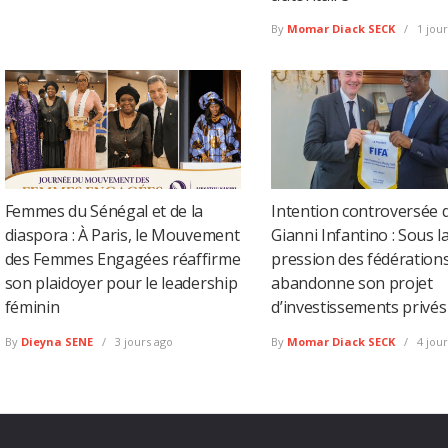
By
Momar Diack SECK
1 jour
Femmes du Sénégal et de la
Intention controversée 
diaspora : À Paris, le Mouvement
Gianni Infantino : Sous l
des Femmes Engagées réaffirme
pression des fédérations,
son plaidoyer pour le leadership
abandonne son projet
féminin
d’investissements privés
By
Dieyna SENE
3 jours ago
By
Momar Diack SECK
4 jour