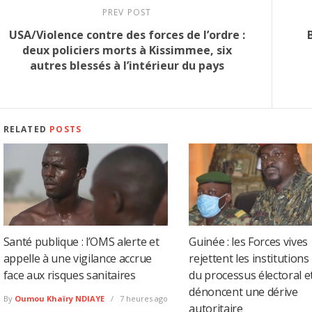
PREV POST
USA/Violence contre des forces de l’ordre :
deux policiers morts à Kissimmee, six
autres blessés à l’intérieur du pays
RELATED
POSTS
Santé publique : l’OMS alerte et
Guinée : les Forces vives
appelle à une vigilance accrue
rejettent les institutions
face aux risques sanitaires
du processus électoral e
dénoncent une dérive
By
Oumou Khaïry NDIAYE
7 heures ago
autoritaire