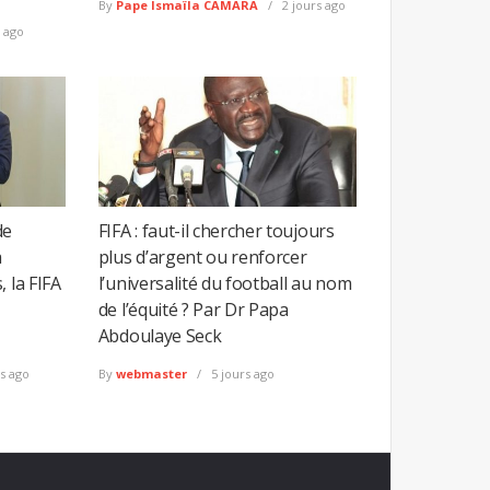
By
Pape Ismaïla CAMARA
2 jours ago
 ago
de
FIFA : faut-il chercher toujours
a
plus d’argent ou renforcer
 la FIFA
l’universalité du football au nom
de l’équité ? Par Dr Papa
Abdoulaye Seck
s ago
By
webmaster
5 jours ago