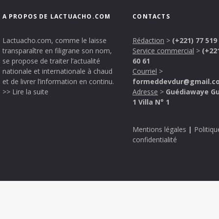
A PROPOS DE LACTUACHO.COM
CONTACTS
Lactuacho.com, comme le laisse
Rédaction
>
(+221) 77 519
transparaître en filigrane son nom,
Service commercial
>
(+22
se propose de traiter l’actualité
60 61
nationale et internationale à chaud
Courriel
>
et de livrer l’information en continu.
formeddevdur@gmail.c
>> Lire la suite
Adresse
>
Guédiawaye G
1 Villa N° 1
Mentions légales
|
Politiqu
confidentialité