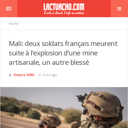
Home
Mali: deux soldats français meurent
suite à l’explosion d’une mine
r
artisanale, un autre blessé
Dieyna SENE
8 ans ago