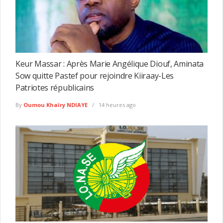
Keur Massar : Après Marie Angélique Diouf, Aminata
Sow quitte Pastef pour rejoindre Kiiraay-Les
Patriotes républicains
By
Oumou Khaïry NDIAYE
14 heures ago