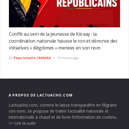
Conflit au sein de la jeunesse de Kiiraay : la
coordination nationale hausse le ton et dénonce des
initiatives « illégitimes » menées en son nom
By
Pape Ismaïla CAMARA
19 heures ago
A PROPOS DE LACTUACHO.COM
Lactuacho.com, comme le laisse transparaître en filigrane
son nom, se propose de traiter l’actualité nationale et
internationale à chaud et de livrer l’information en continu.
>> Lire la suite