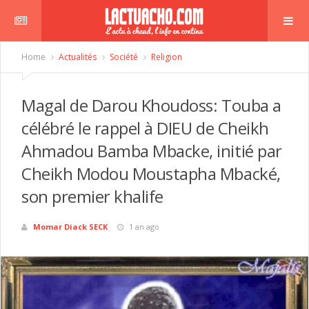
Home
Actualités
Société
Religion
Magal de Darou Khoudoss: Touba a
célébré le rappel à DIEU de Cheikh
Ahmadou Bamba Mbacke, initié par
Cheikh Modou Moustapha Mbacké,
son premier khalife
Momar Diack SECK
1 an ago