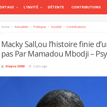
PORTAGE
L’INVITÉ
DÉTENTE
CONTRIBUTIONS
Home
Actualités
Politique
Société
Contributions
Macky Sall,ou l’histoire finie d
pas Par Mamadou Mbodji – Ps
Dieyna SENE
2 ans ago