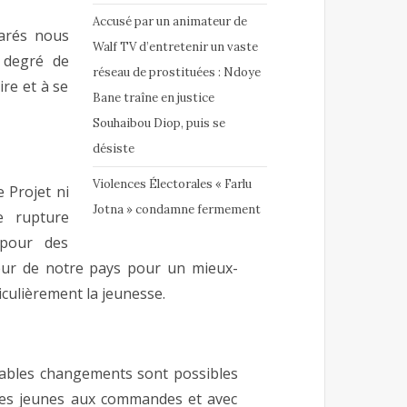
Accusé par un animateur de
arés nous
Walf TV d’entretenir un vaste
 degré de
réseau de prostituées : Ndoye
ire et à se
Bane traîne en justice
Souhaibou Diop, puis se
désiste
Violences Électorales « Farlu
e Projet ni
Jotna » condamne fermement
e rupture
pour des
deur de notre pays pour un mieux-
culièrement la jeunesse.
itables changements sont possibles
c ces jeunes aux commandes et avec