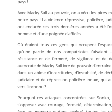
pays !
Avec Macky Sall au pouvoir, on a vécu les pires m
notre pays ! La violence répressive, policière, jud
ont endurée ces trois dernières années a été l’œ
homme et d’une poignée d’affidés.
Où étaient tous ces gens qui occupent l’espac
qu’une partie de nos compatriotes faisaient 
résistance et de fermeté, de vigilance et de 
autocrate de Macky Sall ivre de pouvoir d’entraîne
dans un abîme d’incertitudes, d’instabilité, de dé
judiciaire et de répression policière inouïe, qui 
vers l’inconnu ?
Pourquoi ces attaques concentrées sur Sonko,
s’opposer avec courage, fermeté, détermination, 
face au monstre mutant, malgré toutes les viol