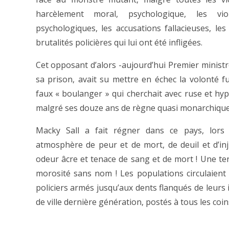
harcèlement moral, psychologique, les vi
psychologiques, les accusations fallacieuses, le
brutalités policières qui lui ont été infligées.
Cet opposant d’alors -aujourd’hui Premier minis
sa prison, avait su mettre en échec la volonté f
faux « boulanger » qui cherchait avec ruse et hyp
malgré ses douze ans de règne quasi monarchique
Macky Sall a fait régner dans ce pays, lors
atmosphère de peur et de mort, de deuil et d’inju
odeur âcre et tenace de sang et de mort ! Une t
morosité sans nom ! Les populations circulaient 
policiers armés jusqu’aux dents flanqués de leur
de ville dernière génération, postés à tous les coi