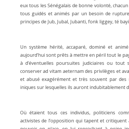
eux tous les Sénégalais de bonne volonté, chacu
tous guidés et animés par un besoin de rupture
principes de Jub, Jubal, Jubanti, fonk liggey, té ba
Un système hérité, accaparé, dominé et animé
aujourd’hui sont prêts à mettre en péril tout le pa
à d’éventuelles poursuites judiciaires ou tout
conserver ad vitam aeternam des privilèges et ava
et abusé exagérément et très souvent par des m
iniques sur lesquelles ils auront indubitablement 
Où étaient tous ces individus, politiciens com
activistes de l’opposition qui tapent et critique
pouvoir en place, en lui reprochant à peine in