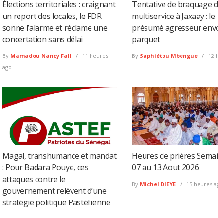
Élections territoriales : craignant
Tentative de braquage d
un report des locales, le FDR
multiservice à Jaxaay : le
sonne l’alarme et réclame une
présumé agresseur env
concertation sans délai
parquet
By
Mamadou Nancy Fall
11 heures
By
Saphiétou Mbengue
12 
ago
Magal, transhumance et mandat
Heures de prières Sema
: Pour Badara Pouye, ces
07 au 13 Aout 2026
attaques contre le
By
Michel DIEYE
15 heures a
gouvernement relèvent d’une
stratégie politique Pastéfienne