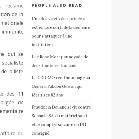
a réclamé
PEOPLE ALSO READ
tion de la
L’un des valets du « prince »
nationale
est encore sorti de la demeure
immunité
pour s’attaquer à une
institution
ime qui se
Lac Rose Mort par noyade de
socialiste
deux touristes français
de la liste
La CEDEAO rend hommage au
Général Yakubu Gowon qui
ste des 11
fêtait ses 82 ans
hargée de
Fraude : la Douane sévit contre
lementaire
Senhuile SA, du matériel saisi
et le compte bancaire du DG
affaire du
consigné