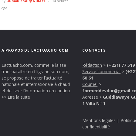
By
Oumou Khaïry NDIAYE
14 heures
ago
A PROPOS DE LACTUACHO.COM
CONTACTS
Lactuacho.com, comme le laisse
Rédaction
>
(+221) 77 519
transparaître en filigrane son nom,
Service commercial
>
(+22
se propose de traiter l’actualité
60 61
nationale et internationale à chaud
Courriel
>
et de livrer l’information en continu.
formeddevdur@gmail.c
>> Lire la suite
Adresse
>
Guédiawaye G
1 Villa N° 1
Mentions légales
|
Politiqu
confidentialité