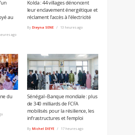
’un
Kolda : 44 villages dénoncent
leur enclavement énergétique et
oyé au
réclament l’accès à l’électricité
By
Dieyna SENE
13 heures ago
heures ago
ine du
Sénégal–Banque mondiale : plus
de 340 milliards de FCFA
mobilisés pour la résilience, les
go
infrastructures et l’emploi
By
Michel DIEYE
17 heures ago