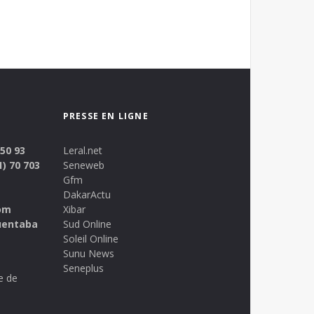
PRESSE EN LIGNE
 50 93
Leral.net
1) 70 703
Seneweb
Gfm
DakarActu
om
Xibar
uentaba
Sud Online
Soleil Online
Sunu News
Seneplus
e de