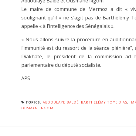
Abdoulaye Baldé et Ousmane Ngom.
Le maire de commune de Mermoz a dit « vivr
soulignant qu’il « ne s’agit pas de Barthélémy To
appelle « à l’intelligence des Sénégalais ».
« Nous allons suivre la procédure en auditionnan
l’immunité est du ressort de la séance plénière’
Diakhaté, le président de la commission ad 
parlementaire du député socialiste.
APS
TOPICS:
ABDOULAYE BALDÉ
,
BARTHÉLÉMY TOYE DIAS
,
IM
OUSMANE NGOM