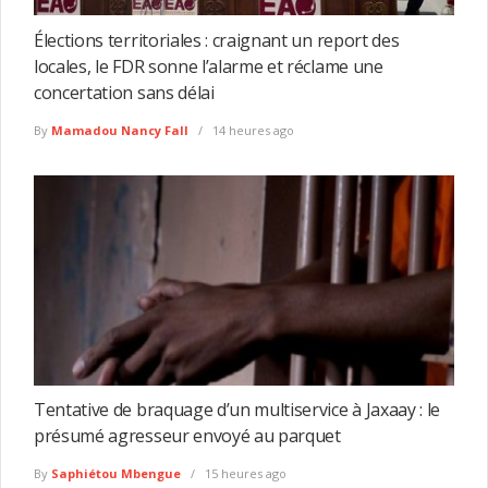
Élections territoriales : craignant un report des
locales, le FDR sonne l’alarme et réclame une
concertation sans délai
By
Mamadou Nancy Fall
14 heures ago
Tentative de braquage d’un multiservice à Jaxaay : le
présumé agresseur envoyé au parquet
By
Saphiétou Mbengue
15 heures ago