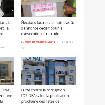
on : la
Élections locales : le mois d’août
t, la
s’annonce décisif pour la
re
convocation du scrutin
By
Oumou Khaïry NDIAYE
15 heures
ago
ago
a LONASE
Lutte contre la corruption :
ent une
l’OSIDEA salue la publication
la
prochaine des listes de