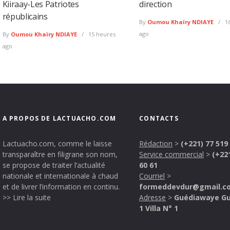
Kiiraay-Les Patriotes
direction
républicains
By
Oumou Khaïry NDIAYE
16
ago
By
Oumou Khaïry NDIAYE
15 heures
ago
A PROPOS DE LACTUACHO.COM
CONTACTS
Lactuacho.com, comme le laisse
Rédaction
>
(+221) 77 519
transparaître en filigrane son nom,
Service commercial
>
(+22
se propose de traiter l’actualité
60 61
nationale et internationale à chaud
Courriel
>
et de livrer l’information en continu.
formeddevdur@gmail.c
>> Lire la suite
Adresse
>
Guédiawaye G
1 Villa N° 1