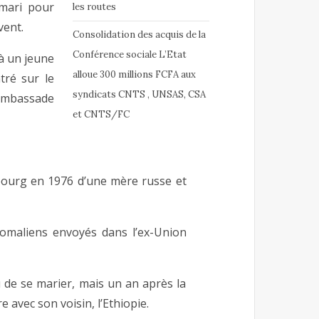
 mari pour
les routes
vent.
Consolidation des acquis de la
Conférence sociale L’Etat
à un jeune
alloue 300 millions FCFA aux
ré sur le
syndicats CNTS , UNSAS, CSA
’ambassade
et CNTS/FC
sbourg en 1976 d’une mère russe et
 somaliens envoyés dans l’ex-Union
u de se marier, mais un an après la
 avec son voisin, l’Ethiopie.