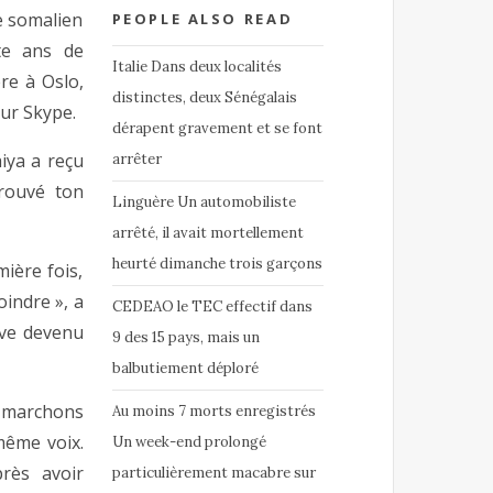
e somalien
PEOPLE ALSO READ
te ans de
Italie Dans deux localités
re à Oslo,
distinctes, deux Sénégalais
ur Skype.
dérapent gravement et se font
iya a reçu
arrêter
trouvé ton
Linguère Un automobiliste
arrêté, il avait mortellement
heurté dimanche trois garçons
ière fois,
oindre », a
CEDEAO le TEC effectif dans
êve devenu
9 des 15 pays, mais un
balbutiement déploré
us marchons
Au moins 7 morts enregistrés
même voix.
Un week-end prolongé
près avoir
particulièrement macabre sur