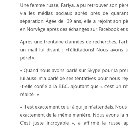
Une femme russe, Fariya, a pu retrouver son pèr
via les médias sociaux après près de quaran
séparation. Âgée de 39 ans, elle a rejoint son pè
en Norvège après des échanges sur Facebook et s
Après une trentaine d’années de recherches, Farh
un mail lui disant : «Félicitations! Nous avons 
père! ».
« Quand nous avons parlé sur Skype pour la prem
lui aussi m’a parlé de ses tentatives pour nous rej
-t-elle confié à la BBC, ajoutant que « c’est un r
réalité. »
« Il est exactement celui à qui je m’attendais. No
exactement de la même manière. Nous avons la 
C’est juste incroyable », a affirmé la russe a