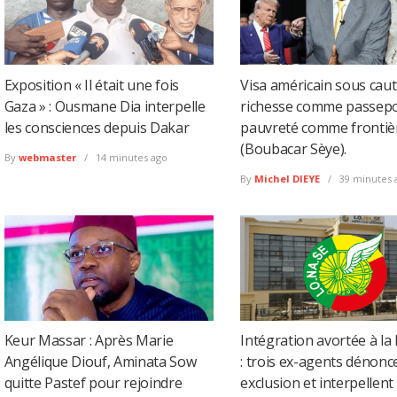
Exposition « Il était une fois
Visa américain sous cauti
Gaza » : Ousmane Dia interpelle
richesse comme passepor
les consciences depuis Dakar
pauvreté comme frontiè
(Boubacar Sèye).
By
webmaster
14 minutes ago
By
Michel DIEYE
39 minutes 
Keur Massar : Après Marie
Intégration avortée à l
Angélique Diouf, Aminata Sow
: trois ex-agents dénonc
quitte Pastef pour rejoindre
exclusion et interpellent 