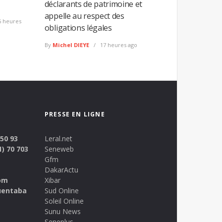
déclarants de patrimoine et
appelle au respect des
 heures
obligations légales
By
Michel DIEYE
17 heures ago
PRESSE EN LIGNE
 50 93
Leral.net
1) 70 703
Seneweb
Gfm
DakarActu
om
Xibar
uentaba
Sud Online
Soleil Online
Sunu News
Seneplus