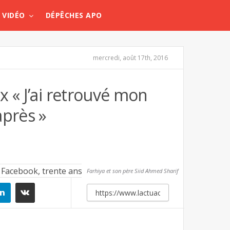
VIDÉO
DÉPÊCHES APO
mercredi, août 17th, 2016
x « J’ai retrouvé mon
après »
Farhiya et son père Siid Ahmed Sharif