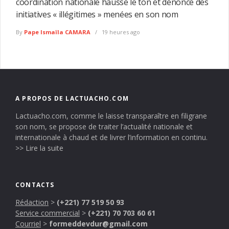
coordination nationale hausse le ton et dénonce des
initiatives « illégitimes » menées en son nom
By
Pape Ismaïla CAMARA
19 heures ago
A PROPOS DE LACTUACHO.COM
Lactuacho.com, comme le laisse transparaître en filigrane
son nom, se propose de traiter l’actualité nationale et
internationale à chaud et de livrer l’information en continu.
>> Lire la suite
CONTACTS
Rédaction
>
(+221) 77 519 50 93
Service commercial
>
(+221) 70 703 60 61
Courriel
>
formeddevdur@gmail.com