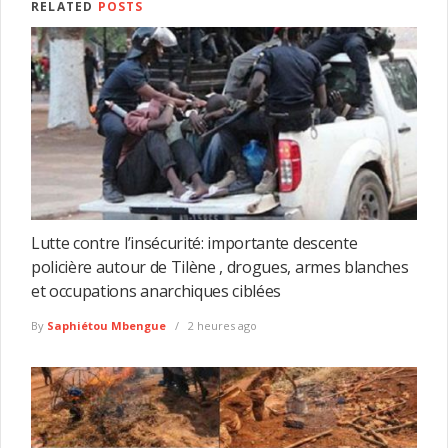
RELATED
POSTS
Lutte contre l’insécurité: importante descente
policière autour de Tilène , drogues, armes blanches
et occupations anarchiques ciblées
By
Saphiétou Mbengue
2 heures ago