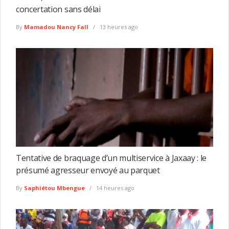
concertation sans délai
By
Mamadou Nancy Fall
13 heures ago
Tentative de braquage d’un multiservice à Jaxaay : le
présumé agresseur envoyé au parquet
By
Saphiétou Mbengue
14 heures ago