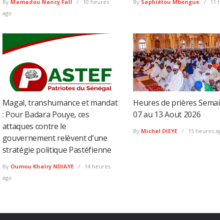
By
Mamadou Nancy Fall
10 heures
By
Saphiétou Mbengue
11 
ago
Magal, transhumance et mandat
Heures de prières Sema
: Pour Badara Pouye, ces
07 au 13 Aout 2026
attaques contre le
By
Michel DIEYE
15 heures a
gouvernement relèvent d’une
stratégie politique Pastéfienne
By
Oumou Khaïry NDIAYE
14 heures
ago