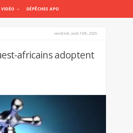
VIDÉO
DÉPÊCHES APO
vendredi, août 15th, 2025
uest-africains adoptent