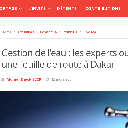
PORTAGE
L’INVITÉ
DÉTENTE
CONTRIBUTIONS
Home
Actualités
Economie
Politique
Société
Gestion de l’eau : les experts o
une feuille de route à Dakar
Momar Diack SECK
12 mois ago