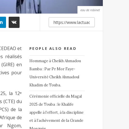
eau de robinet
a CEDEAO et
PEOPLE ALSO READ
s réalisés
Hommage à Cheikh Ahmadou
 (GIRE) en
Bamba : Par Pr Mor Faye-
tives pour
Université Cheikh Ahmadoul
Khadim de Touba.
025, la 12ᵉ
Cérémonie officielle du Magal
s (CTE) du
2025 de Touba : le Khalife
PCS) de la
appelle à l’effort, à la discipline
Afrique de
et à l’achèvement de la Grande
ar Ngom,
Mosquée