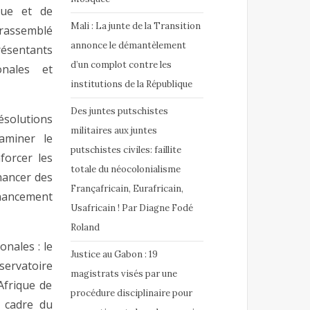
que et de
Mali : La junte de la Transition
 rassemblé
annonce le démantèlement
ésentants
d’un complot contre les
onales et
institutions de la République
Des juntes putschistes
résolutions
militaires aux juntes
aminer le
putschistes civiles: faillite
forcer les
totale du néocolonialisme
nancer des
Françafricain, Eurafricain,
inancement
Usafricain ! Par Diagne Fodé
Roland
onales : le
Justice au Gabon : 19
servatoire
magistrats visés par une
Afrique de
procédure disciplinaire pour
e cadre du