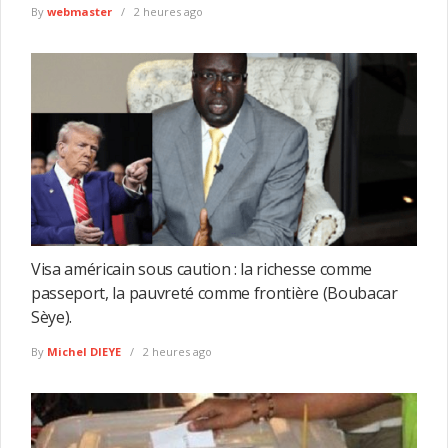
By
webmaster
2 heures ago
Visa américain sous caution : la richesse comme
passeport, la pauvreté comme frontière (Boubacar
Sèye).
By
Michel DIEYE
2 heures ago