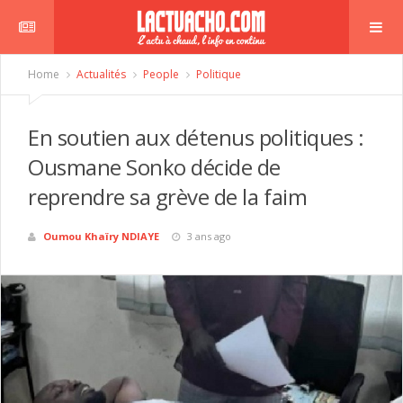
Home
Actualités
People
Politique
En soutien aux détenus politiques :
Ousmane Sonko décide de
reprendre sa grève de la faim
Oumou Khaïry NDIAYE
3 ans ago