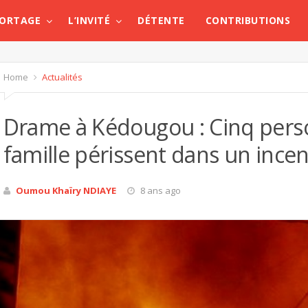
PORTAGE
L’INVITÉ
DÉTENTE
CONTRIBUTIONS
Home
Actualités
Drame à Kédougou : Cinq per
famille périssent dans un ince
Oumou Khaïry NDIAYE
8 ans ago