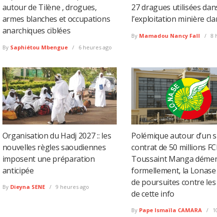
autour de Tilène , drogues,
27 dragues utilisées dan
armes blanches et occupations
l’exploitation minière cl
anarchiques ciblées
By
Mamadou Nancy Fall
8 
By
Saphiétou Mbengue
6 heures ago
Organisation du Hadj 2027 :: les
Polémique autour d’un 
nouvelles règles saoudiennes
contrat de 50 millions FC
imposent une préparation
Toussaint Manga déme
anticipée
formellement, la Lonas
de poursuites contre les
By
Dieyna SENE
9 heures ago
de cette info
By
Pape Ismaïla CAMARA
1