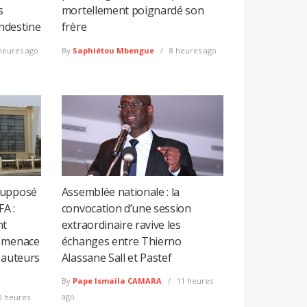
s
mortellement poignardé son
andestine
frère
heures ago
By
Saphiétou Mbengue
8 heures ago
supposé
Assemblée nationale : la
FA :
convocation d’une session
nt
extraordinaire ravive les
e menace
échanges entre Thierno
 auteurs
Alassane Sall et Pastef
By
Pape Ismaïla CAMARA
11 heures
ago
0 heures