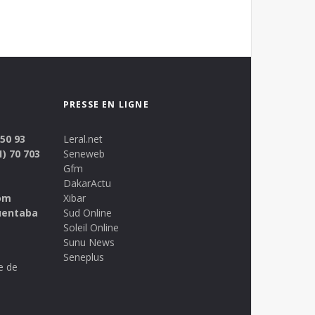
PRESSE EN LIGNE
 50 93
Leral.net
1) 70 703
Seneweb
Gfm
DakarActu
om
Xibar
uentaba
Sud Online
Soleil Online
Sunu News
Seneplus
e de