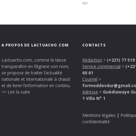
ago
A PROPOS DE LACTUACHO.COM
CONTACTS
Lactuacho.com, comme le laisse
Rédaction
>
(+221) 77 519
transparaître en filigrane son nom,
Service commercial
>
(+22
se propose de traiter l’actualité
60 61
nationale et internationale à chaud
Courriel
>
et de livrer l’information en continu.
formeddevdur@gmail.c
>> Lire la suite
Adresse
>
Guédiawaye G
1 Villa N° 1
Mentions légales
|
Politiqu
confidentialité