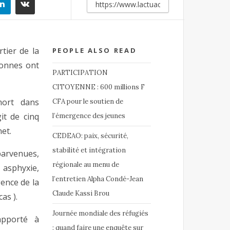
tier de la
PEOPLE ALSO READ
onnes ont
PARTICIPATION
CITOYENNE : 600 millions F
mort dans
CFA pour le soutien de
it de cinq
l’émergence des jeunes
et.
CEDEAO: paix, sécurité,
stabilité et intégration
parvenues,
régionale au menu de
 asphyxie,
l’entretien Alpha Condé-Jean
ence de la
Claude Kassi Brou
as ).
Journée mondiale des réfugiés
apporté à
: quand faire une enquête sur