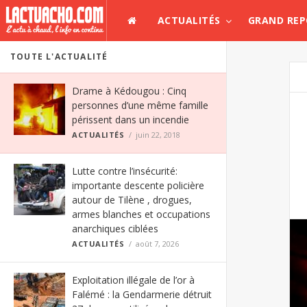
ACTUALITÉS
GRAND RE
TOUTE L'ACTUALITÉ
Drame à Kédougou : Cinq
personnes d’une même famille
périssent dans un incendie
ACTUALITÉS
juin 22, 2018
Lutte contre l’insécurité:
importante descente policière
autour de Tilène , drogues,
armes blanches et occupations
anarchiques ciblées
ACTUALITÉS
août 7, 2026
Exploitation illégale de l’or à
Falémé : la Gendarmerie détruit