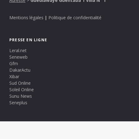
Adresse
>
Guédiawaye Guentaba 1 Villa N° 1
Mentions légales
|
Politique de confidentialité
PRESSE EN LIGNE
Leral.net
Seneweb
Gfm
DakarActu
Xibar
Sud Online
Soleil Online
Sunu News
Seneplus