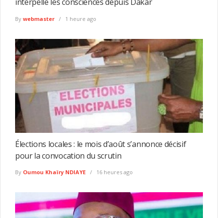
interpelle les consciences depuis Dakar
By
webmaster
1 heure ago
Élections locales : le mois d’août s’annonce décisif
pour la convocation du scrutin
By
Oumou Khaïry NDIAYE
16 heures ago