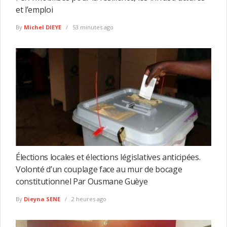
et l’emploi
By
Michel DIEYE
53 minutes ago
Élections locales et élections législatives anticipées.
Volonté d’un couplage face au mur de bocage
constitutionnel Par Ousmane Guèye
By
Dieyna SENE
2 heures ago