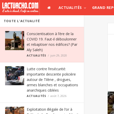
ACTUALITÉS
GRAND RE
TOUTE L'ACTUALITÉ
Conscientisation à l’ère de la
COVID 19. Faut-il déboulonner
et rebaptiser nos édifices? (Par
Aly Saleh)
ACTUALITÉS
juin 29, 2020
Lutte contre l’insécurité:
importante descente policière
autour de Tilène , drogues,
armes blanches et occupations
anarchiques ciblées
ACTUALITÉS
août 7, 2026
Exploitation illégale de l’or à