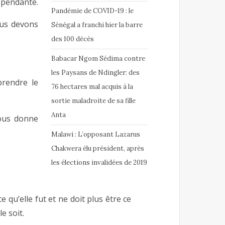
épendante.
Pandémie de COVID-19 : le
ous devons
Sénégal a franchi hier la barre
des 100 décès
Babacar Ngom Sédima contre
les Paysans de Ndingler: des
prendre le
76 hectares mal acquis à la
sortie maladroite de sa fille
Anta
ous donne
Malawi : L’opposant Lazarus
Chakwera élu président, après
les élections invalidées de 2019
ce qu’elle fut et ne doit plus être ce
e soit.