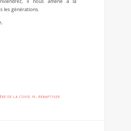
nviendrez, il nous améne à la
s les générations.
e,
ÈRE DE LA COVID 19
,
REBAPTISER