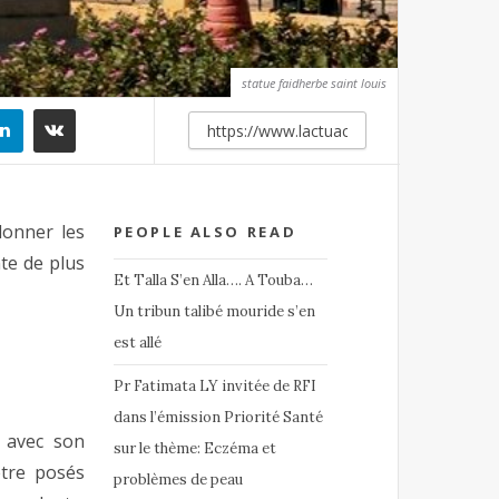
statue faidherbe saint louis
lonner les
PEOPLE ALSO READ
te de plus
Et Talla S’en Alla…. A Touba…
Un tribun talibé mouride s’en
est allé
Pr Fatimata LY invitée de RFI
dans l’émission Priorité Santé
 avec son
sur le thème: Eczéma et
être posés
problèmes de peau