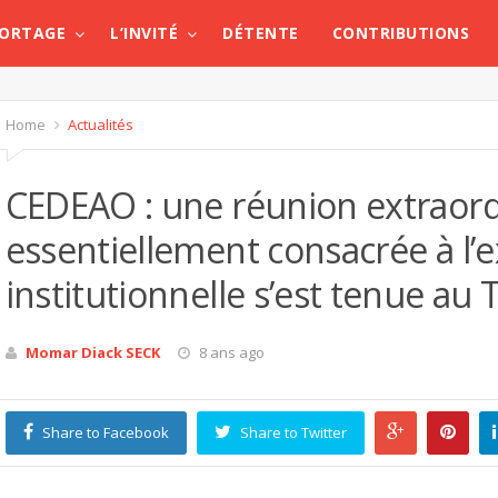
PORTAGE
L’INVITÉ
DÉTENTE
CONTRIBUTIONS
Home
Actualités
CEDEAO : une réunion extraord
essentiellement consacrée à l
institutionnelle s’est tenue au
Momar Diack SECK
8 ans ago
Share to Facebook
Share to Twitter