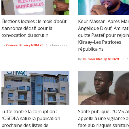
Élections locales : le mois d’août
Keur Massar : Après Mar
s’annonce décisif pour la
Angélique Diouf, Amina
convocation du scrutin
quitte Pastef pour rejoi
Kiiraay-Les Patriotes
By
Oumou Khaïry NDIAYE
7 heures ago
républicains
By
Oumou Khaïry NDIAYE
7 
Lutte contre la corruption :
Santé publique : l’OMS al
l’OSIDEA salue la publication
appelle à une vigilance 
prochaine des listes de
face aux risques sanitair