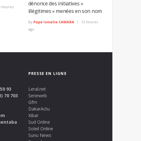
dénonce des initiatives «
 heures
illégitimes » menées en son nom
By
Pape Ismaïla CAMARA
12 heures
ago
PRESSE EN LIGNE
 50 93
Leral.net
1) 70 703
Seneweb
Gfm
DakarActu
om
Xibar
uentaba
Sud Online
Soleil Online
Sunu News