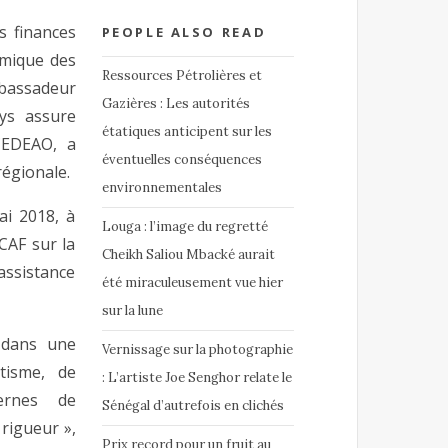
s finances
PEOPLE ALSO READ
mique des
Ressources Pétrolières et
bassadeur
Gazières : Les autorités
ys assure
étatiques anticipent sur les
CEDEAO, a
éventuelles conséquences
régionale.
environnementales
ai 2018, à
Louga : l’image du regretté
CAF sur la
Cheikh Saliou Mbacké aurait
’assistance
été miraculeusement vue hier
sur la lune
 dans une
Vernissage sur la photographie
tisme, de
: L’artiste Joe Senghor relate le
ernes de
Sénégal d’autrefois en clichés
 rigueur »,
Prix record pour un fruit au