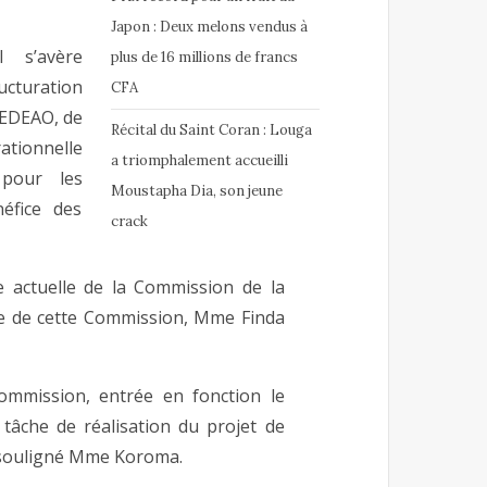
Japon : Deux melons vendus à
 s’avère
plus de 16 millions de francs
ucturation
CFA
CEDEAO, de
Récital du Saint Coran : Louga
tionnelle
a triomphalement accueilli
 pour les
Moustapha Dia, son jeune
éfice des
crack
e actuelle de la Commission de la
te de cette Commission, Mme Finda
Commission, entrée en fonction le
 tâche de réalisation du projet de
a souligné Mme Koroma.