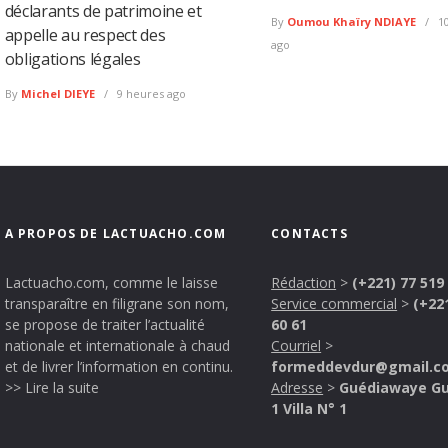
déclarants de patrimoine et
By
Oumou Khaïry NDIAYE
10
appelle au respect des
ago
obligations légales
By
Michel DIEYE
9 heures ago
A PROPOS DE LACTUACHO.COM
CONTACTS
Lactuacho.com, comme le laisse
Rédaction
>
(+221) 77 519
transparaître en filigrane son nom,
Service commercial
>
(+22
se propose de traiter l’actualité
60 61
nationale et internationale à chaud
Courriel
>
et de livrer l’information en continu.
formeddevdur@gmail.c
>> Lire la suite
Adresse
>
Guédiawaye G
1 Villa N° 1