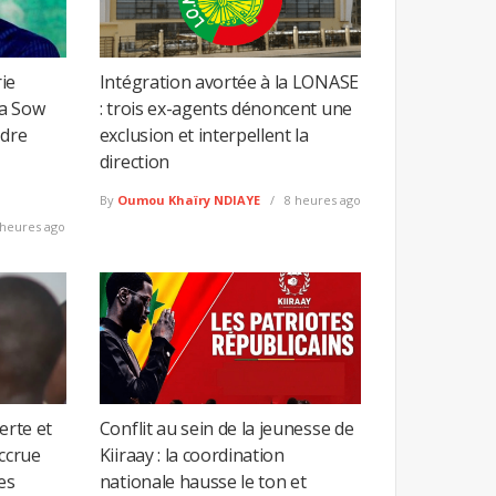
ie
Intégration avortée à la LONASE
ta Sow
: trois ex-agents dénoncent une
ndre
exclusion et interpellent la
direction
By
Oumou Khaïry NDIAYE
8 heures ago
heures ago
erte et
Conflit au sein de la jeunesse de
accrue
Kiiraay : la coordination
es
nationale hausse le ton et