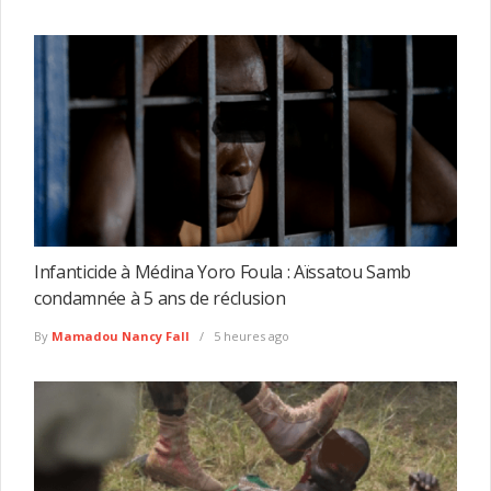
Infanticide à Médina Yoro Foula : Aïssatou Samb
condamnée à 5 ans de réclusion
By
Mamadou Nancy Fall
5 heures ago