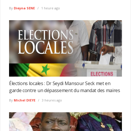
By
Dieyna SENE
1 heure ago
Élections locales : Dr Seydi Mansour Seck met en
garde contre un dépassement du mandat des maires
By
Michel DIEYE
3 heures ago