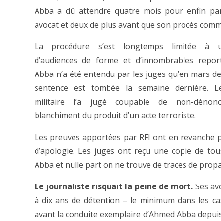
Abba a dû attendre quatre mois pour enfin par
avocat et deux de plus avant que son procès com
La procédure s’est longtemps limitée à u
d’audiences de forme et d’innombrables repor
Abba n’a été entendu par les juges qu’en mars der
sentence est tombée la semaine dernière. Le
militaire l’a jugé coupable de non-dénonc
blanchiment du produit d’un acte terroriste.
Les preuves apportées par RFI ont en revanche p
d’apologie. Les juges ont reçu une copie de to
Abba et nulle part on ne trouve de traces de prop
Le journaliste risquait la peine de mort.
Ses avo
à dix ans de détention – le minimum dans les c
avant la conduite exemplaire d’Ahmed Abba depuis so