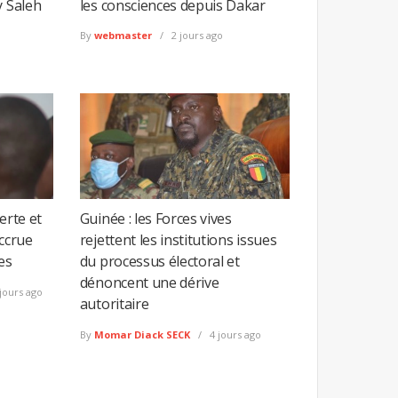
y Saleh
les consciences depuis Dakar
By
webmaster
2 jours ago
erte et
Guinée : les Forces vives
accrue
rejettent les institutions issues
es
du processus électoral et
dénoncent une dérive
jours ago
autoritaire
By
Momar Diack SECK
4 jours ago