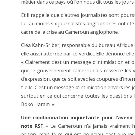
métier dans ce pays où l’on nous dit tous les jours
Et il rappelle que d’autres journalistes sont pour
lui, au moins six journalistes anglophones ont été
cadre de la crise au Cameroun anglophone.
Cléa Kahn-Sriber, responsable du bureau Afrique d
elle aussi atterrée par ce verdict. Elle dénonce ell
« Clairement c’est un message d’intimidation et o
que le gouvernement camerounais resserre les vi
d’expression, que ce soit avec les coupures d’inter
t-elle. C’est un message d’intimidation envers les 
surtout en ce qui concerne toutes les questions li
Boko Haram. »
Une condamnation inquiétante pour l’avenir
note RSF
. « Le Cameroun n’a jamais vraiment hé
prison, mais là ce qui est nouveau c’est que les