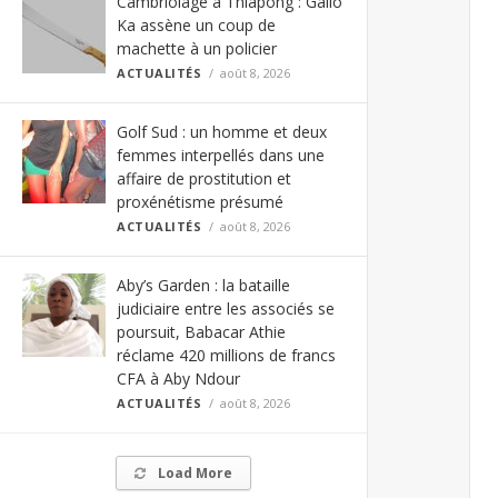
Cambriolage à Thiapong : Gallo
Ka assène un coup de
machette à un policier
ACTUALITÉS
août 8, 2026
Golf Sud : un homme et deux
femmes interpellés dans une
affaire de prostitution et
proxénétisme présumé
ACTUALITÉS
août 8, 2026
Aby’s Garden : la bataille
judiciaire entre les associés se
poursuit, Babacar Athie
réclame 420 millions de francs
CFA à Aby Ndour
ACTUALITÉS
août 8, 2026
Load More