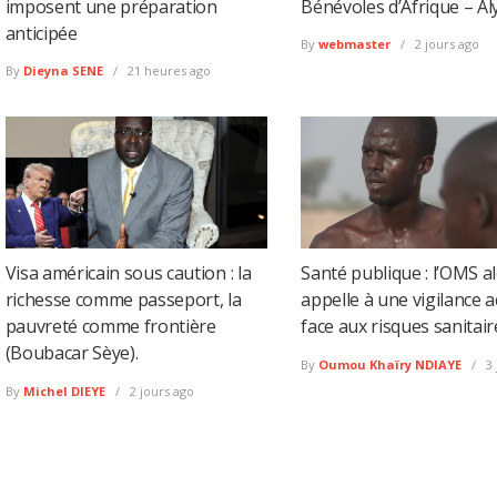
imposent une préparation
Bénévoles d’Afrique – Al
anticipée
By
webmaster
2 jours ago
By
Dieyna SENE
21 heures ago
Visa américain sous caution : la
Santé publique : l’OMS al
richesse comme passeport, la
appelle à une vigilance 
pauvreté comme frontière
face aux risques sanitair
(Boubacar Sèye).
By
Oumou Khaïry NDIAYE
3 
By
Michel DIEYE
2 jours ago