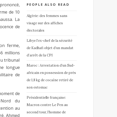
 prononcé,
PEOPLE ALSO READ
erme de 10
Algérie: des femmes sans
aussa. La
visage sur des affiches
nocence de
électorales
Libye l’ex-chef de la sécurité
on ferme,
de Kadhafi objet d’un mandat
6 millions
d’arrêt de la CPI
du tribunal
Maroc : Arrestation d’un Sud-
ne longue
africain en possession de près
litaire de
de 1,8 kg de cocaïne retiré de
son estomac
 moment de
Présidentielle française:
e-Nord du
Macron contre Le Pen au
tention au
second tour, l’homme de
uré. Ahmed