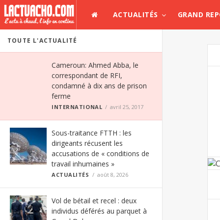
ACTUALITÉS
GRAND RE
TOUTE L'ACTUALITÉ
Cameroun: Ahmed Abba, le
correspondant de RFI,
condamné à dix ans de prison
ferme
INTERNATIONAL
avril 25, 2017
Sous-traitance FTTH : les
dirigeants récusent les
accusations de « conditions de
travail inhumaines »
ACTUALITÉS
août 8, 2026
Vol de bétail et recel : deux
individus déférés au parquet à