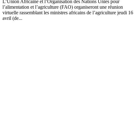
L’Union Africaine et l’Organisation des Nations Unies pour
l’alimentation et l’agriculture (FAO) organiseront une réunion
virtuelle rassemblant les ministres africains de l’agriculture jeudi 16
avril (de...
Mamadou Talla Le ministre de
l’Education nationale rassure : « avec un
décalage d’un mois, l’année scolaire sera
sauvée… »