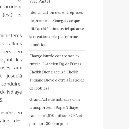
avec Pastef
n accident
Identification des entreprises
(est) et
de presse au Sénégal : ce que
dit l’arrêté ministériel qui acte
 ministères
la création de la plateforme
us allons
numérique
utiers en
Charge lourde contre son ex
orçant les
tutelle : L’Ancien Dg de l’Onas
posés aux
Cheikh Dieng accuse Cheikh
t jusqu’à
Tidiane Dièye d’être «à la solde
conduire,
de lobbies»
ick Ndiaye
S.
Grand Acte de noblesse d’un
transporteur : Pape Ndiaye
 menées en
ramasse 1,670 million FCFA et
haîne des
parcourt 300 km pour