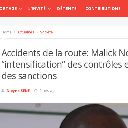
PORTAGE
L’INVITÉ
DÉTENTE
CONTRIBUTIONS
Home
Actualités
Société
Accidents de la route: Malick 
“intensification” des contrôles
des sanctions
Dieyna SENE
2 ans ago