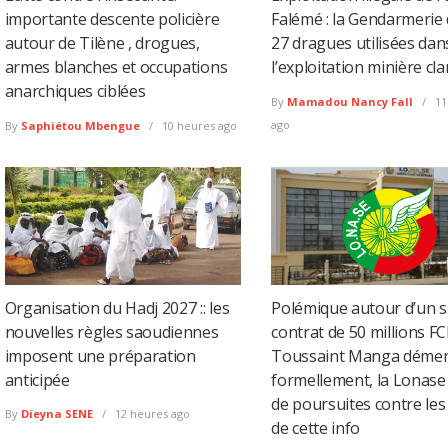
importante descente policière
Falémé : la Gendarmerie 
autour de Tilène , drogues,
27 dragues utilisées dan
armes blanches et occupations
l’exploitation minière cl
anarchiques ciblées
By
Mamadou Nancy Fall
11
ago
By
Saphiétou Mbengue
10 heures ago
Organisation du Hadj 2027 :: les
Polémique autour d’un 
nouvelles règles saoudiennes
contrat de 50 millions FC
imposent une préparation
Toussaint Manga déme
anticipée
formellement, la Lonas
de poursuites contre les
By
Dieyna SENE
12 heures ago
de cette info