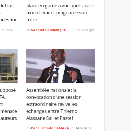
détruit
placé en garde à vue après avoir
s
mortellement poignardé son
andestine
frère
 heures
By
Saphiétou Mbengue
11 heures ago
supposé
Assemblée nationale : la
FA :
convocation d’une session
nt
extraordinaire ravive les
e menace
échanges entre Thierno
 auteurs
Alassane Sall et Pastef
By
Pape Ismaïla CAMARA
14 heures