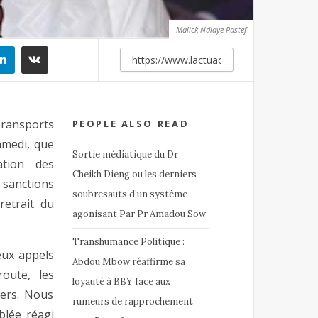
Malick Ndiaye Pastef
Transports
PEOPLE ALSO READ
amedi, que
Sortie médiatique du Dr
ation des
Cheikh Dieng ou les derniers
sanctions
soubresauts d’un système
retrait du
agonisant Par Pr Amadou Sow
Transhumance Politique :
eux appels
Abdou Mbow réaffirme sa
oute, les
loyauté à BBY face aux
iers. Nous
rumeurs de rapprochement
blée réagi