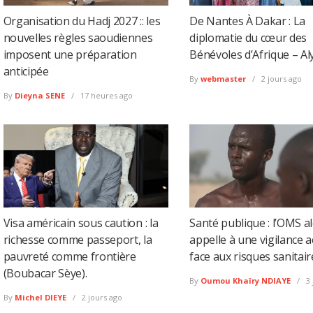
Organisation du Hadj 2027 :: les
De Nantes À Dakar : La
nouvelles règles saoudiennes
diplomatie du cœur des
imposent une préparation
Bénévoles d’Afrique – Al
anticipée
By
webmaster
2 jours ago
By
Dieyna SENE
17 heures ago
Visa américain sous caution : la
Santé publique : l’OMS al
richesse comme passeport, la
appelle à une vigilance 
pauvreté comme frontière
face aux risques sanitair
(Boubacar Sèye).
By
Oumou Khaïry NDIAYE
3 
By
Michel DIEYE
2 jours ago