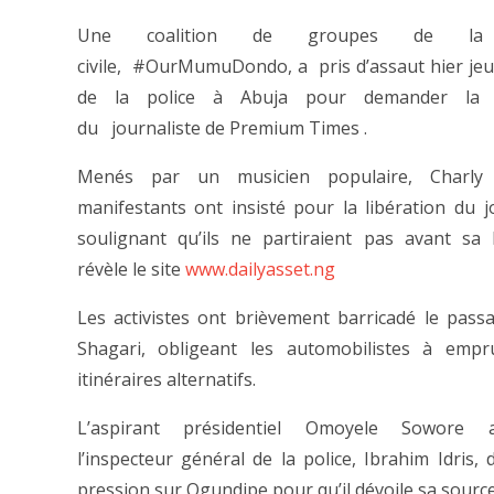
Une coalition de groupes de la 
civile, #OurMumuDondo, a pris d’assaut hier jeud
de la police à Abuja pour demander la li
du journaliste de Premium Times .
Menés par un musicien populaire, Charly 
manifestants ont insisté pour la libération du jo
soulignant qu’ils ne partiraient pas avant sa l
révèle le site
www.dailyasset.ng
Les activistes ont brièvement barricadé le pas
Shagari, obligeant les automobilistes à empr
itinéraires alternatifs.
L’aspirant présidentiel Omoyele Sowore 
l’inspecteur général de la police, Ibrahim Idris, d
pression sur Ogundipe pour qu’il dévoile sa source