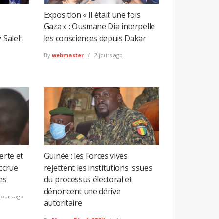
Exposition « Il était une fois
Gaza » : Ousmane Dia interpelle
y Saleh
les consciences depuis Dakar
By
webmaster
2 jours ago
erte et
Guinée : les Forces vives
accrue
rejettent les institutions issues
es
du processus électoral et
dénoncent une dérive
jours ago
autoritaire