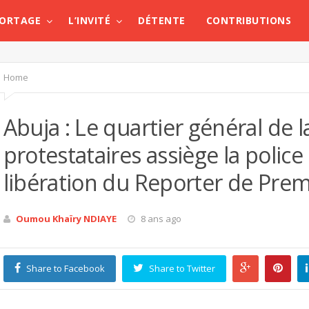
PORTAGE
L’INVITÉ
DÉTENTE
CONTRIBUTIONS
Home
Abuja : Le quartier général de l
protestataires assiège la polic
libération du Reporter de Pr
Oumou Khaïry NDIAYE
8 ans ago
Share to Facebook
Share to Twitter