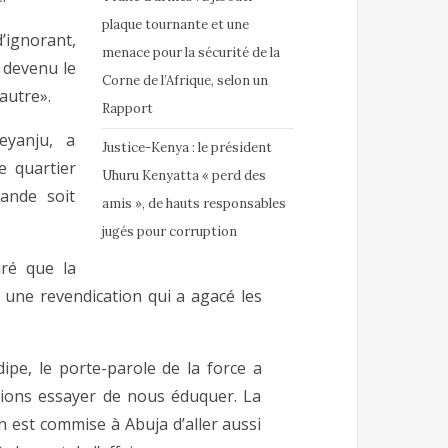
plaque tournante et une
d’ignorant,
menace pour la sécurité de la
t devenu le
Corne de l’Afrique, selon un
autre».
Rapport
eyanju, a
Justice-Kenya : le président
e quartier
Uhuru Kenyatta « perd des
ande soit
amis », de hauts responsables
jugés pour corruption
ré que la
, une revendication qui a agacé les
ipe, le porte-parole de la force a
vrions essayer de nous éduquer. La
on est commise à Abuja d’aller aussi