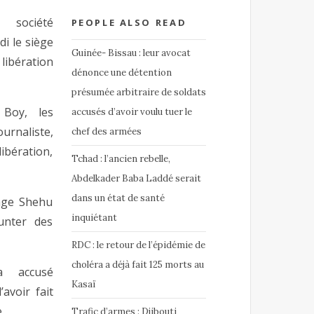
société
PEOPLE ALSO READ
i le siège
Guinée- Bissau : leur avocat
bération
dénonce une détention
présumée arbitraire de soldats
Boy, les
accusés d’avoir voulu tuer le
urnaliste,
chef des armées
ibération,
Tchad : l’ancien rebelle,
Abdelkader Baba Laddé serait
dans un état de santé
sage Shehu
inquiétant
unter des
RDC : le retour de l’épidémie de
choléra a déjà fait 125 morts au
a accusé
Kasaï
’avoir fait
.
Trafic d’armes : Djibouti