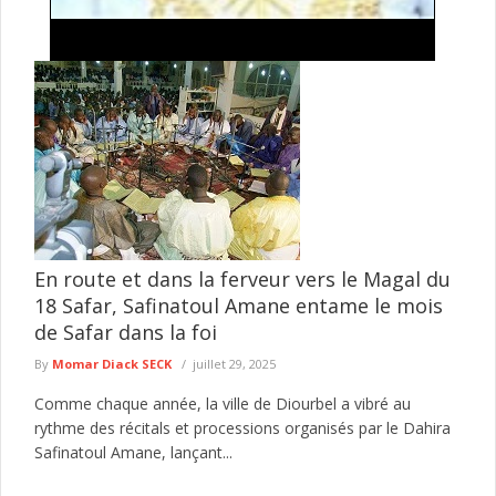
Chronique : Icare à Médinatoul Salam - Sokhna
Aïda Diallo joue-t-elle avec le feu sacré ? Par
Ndiamé Sakho, Philosophe, Enseignant-Chercheur
L'actualité récente de SokhnaAïda Diallo frappe par une
intensité nouvelle. Ses prises de parole sur les réseaux sociaux,
devenues virales, ...
lire plus
En route et dans la ferveur vers le Magal du
18 Safar, Safinatoul Amane entame le mois
de Safar dans la foi
By
Momar Diack SECK
juillet 29, 2025
Comme chaque année, la ville de Diourbel a vibré au
rythme des récitals et processions organisés par le Dahira
Safinatoul Amane, lançant...