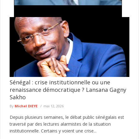
Situation politique : Talla Sylla appelle à
l’apaisement et préconise une dissolution de
l’Assemblée nationale
Dans une lettre ouverte adressée au président de la
République, Bassirou Diomaye Faye, le président de Jëf Jël,
Talla Sylla, ...
lire plus
Sénégal : crise institutionnelle ou une
renaissance démocratique ? Lansana Gagny
Sakho
By
Michel DIEYE
mai 12, 2026
Depuis plusieurs semaines, le débat public sénégalais est
traversé par des lectures alarmistes de la situation
institutionnelle. Certains y voient une crise...