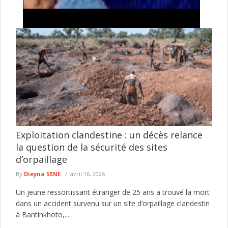
Keur Massar : Après Marie Angélique Diouf,
Aminata Sow quitte Pastef pour rejoindre Kiiraay-
Les Patriotes républicains
Le parti Pastef continue d'enregistrer des départs dans le
département de Keur Massar. Après celui de l'ancienne ministre
de la ...
lire plus
Exploitation clandestine : un décès relance
la question de la sécurité des sites
d’orpaillage
By
Dieyna SENE
avril 16, 2026
Un jeune ressortissant étranger de 25 ans a trouvé la mort
dans un accident survenu sur un site d’orpaillage clandestin
à Bantinkhoto,...