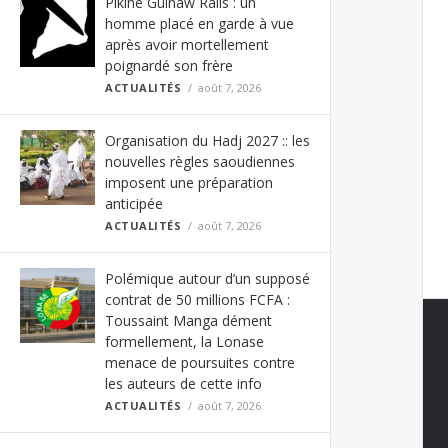
Pikine Guinaw Rails : un
homme placé en garde à vue
après avoir mortellement
poignardé son frère
ACTUALITÉS
août 7, 2026
Organisation du Hadj 2027 :: les
nouvelles règles saoudiennes
imposent une préparation
anticipée
ACTUALITÉS
août 7, 2026
Polémique autour d’un supposé
contrat de 50 millions FCFA :
Toussaint Manga dément
formellement, la Lonase
menace de poursuites contre
les auteurs de cette info
ACTUALITÉS
août 7, 2026