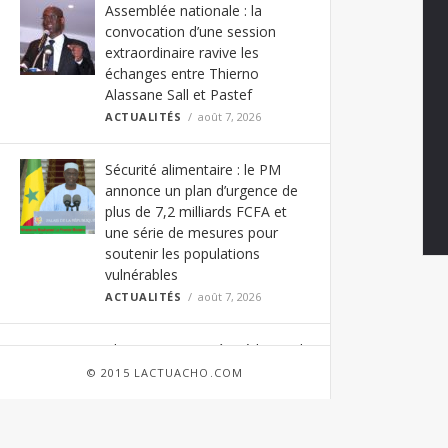
Assemblée nationale : la
convocation d’une session
extraordinaire ravive les
échanges entre Thierno
Alassane Sall et Pastef
ACTUALITÉS
août 7, 2026
Sécurité alimentaire : le PM
annonce un plan d’urgence de
plus de 7,2 milliards FCFA et
une série de mesures pour
soutenir les populations
vulnérables
ACTUALITÉS
août 7, 2026
Chronique : Icare à Médinatoul
Salam – Sokhna Aïda Diallo
© 2015 LACTUACHO.COM
joue-t-elle avec le feu sacré ?
Par Ndiamé Sakho, Philosophe,
Enseignant-Chercheur