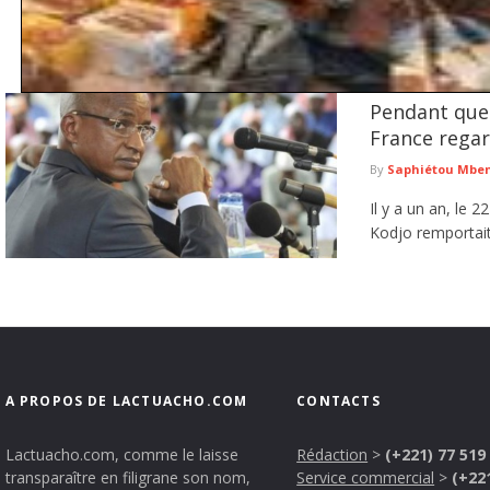
Pendant que 
Exploitation illégale de l'or à Falémé : la Gendarmerie détruit 2
minière clandestine
France regar
La Gendarmerie nationale poursuit ses opérations de lutte contre l'exploitation 
By
Saphiétou Mbe
Sénégal. Dans le ...
lire plus
Il y a un an, le 
Kodjo remportait 
A PROPOS DE LACTUACHO.COM
CONTACTS
Lactuacho.com, comme le laisse
Rédaction
>
(+221) 77 519
transparaître en filigrane son nom,
Service commercial
>
(+22