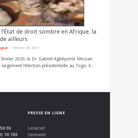
l’État de droit sombre en Afrique, la
7 dragues utilisées dans l'exploitation
de ailleurs
illégale des ressources naturelles dans l'Est du
ngue
février 24, 2021
22 février 2020, le Dr. Gabriel Agbéyomé Messan
largement l’élection présidentielle au Togo. Il...
PRESSE EN LIGNE
 50 93
Leral.net
1) 70 703
Seneweb