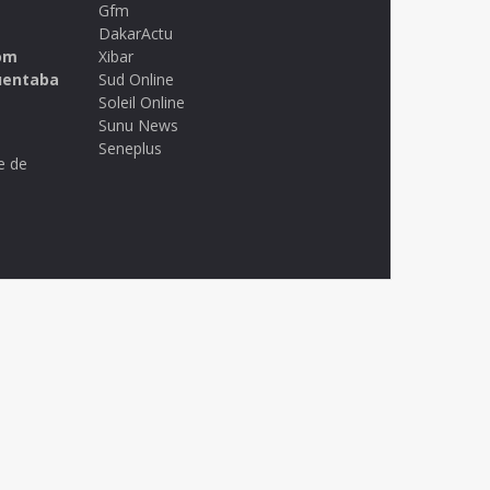
Gfm
DakarActu
om
Xibar
uentaba
Sud Online
Soleil Online
Sunu News
Seneplus
e de