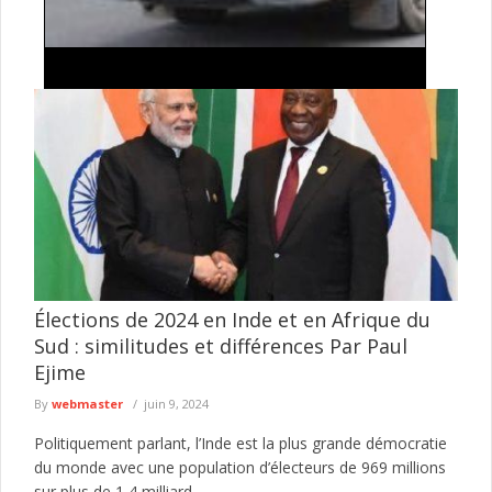
 importante descente
Exploitation illégale de l'or à Fal
 , drogues, armes
Gendarmerie détruit 27 dragues 
anarchiques ciblées
l'exploitation minière clandestin
t de la Médina a mené, le 4
La Gendarmerie nationale poursuit ses op
e sécurisation dans plusieurs
contre l'exploitation illégale des ressourc
du Sénégal. Dans le ...
lire plus
Élections de 2024 en Inde et en Afrique du
Sud : similitudes et différences Par Paul
Ejime
By
webmaster
juin 9, 2024
Politiquement parlant, l’Inde est la plus grande démocratie
du monde avec une population d’électeurs de 969 millions
sur plus de 1,4 milliard...