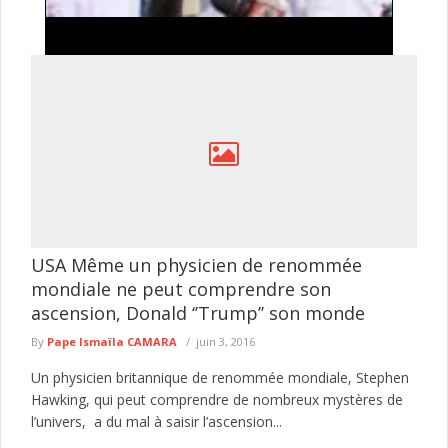
« Médecins saisonniers » : le SAMES recadre le
directeur du COUD et dénonce une «
méconnaissance » du Code du travail
La polémique enfle autour de la situation des médecins
exerçant au Centre des œuvres universitaires de Dakar
(COUD). Le Syndicat ...
lire plus
USA Même un physicien de renommée
mondiale ne peut comprendre son
ascension, Donald ‘’Trump’’ son monde
By
Pape Ismaïla CAMARA
juin 3, 2016
Un physicien britannique de renommée mondiale, Stephen
Hawking, qui peut comprendre de nombreux mystères de
l’univers, a du mal à saisir l’ascension...