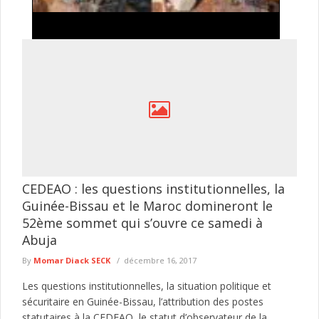
Exploitation illégale de l'or à Falémé : la
Gendarmerie détruit 27 dragues utilisées dans
l'exploitation minière clandestine
La Gendarmerie nationale poursuit ses opérations de lutte
contre l'exploitation illégale des ressources naturelles dans l'Est
du Sénégal. Dans le ...
lire plus
CEDEAO : les questions institutionnelles, la
Guinée-Bissau et le Maroc domineront le
52ème sommet qui s’ouvre ce samedi à
Abuja
By
Momar Diack SECK
décembre 16, 2017
Les questions institutionnelles, la situation politique et
sécuritaire en Guinée-Bissau, l’attribution des postes
statutaires à la CEDEAO, le statut d’observateur de la...