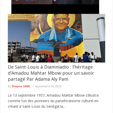
Assemblée nationale : la convocation d'une
session extraordinaire ravive les échanges entre
Thierno Alassane Sall et Pastef
Le président de l'Assemblée nationale, Ousmane Sonko, a
signé un arrêté convoquant les députés en session
extraordinaire le 10 août ...
lire plus
De Saint-Louis à Diamniadio : l’héritage
d’Amadou Mahtar Mbow pour un savoir
partagé Par Adama Aly Pam
By
Dieyna SENE
septembre 26, 2025
Le 13 septembre 1957, Amadou Mahtar Mbow s’illustra
comme l’un des pionniers du panafricanisme culturel en
créant à Saint-Louis du Sénégal la...