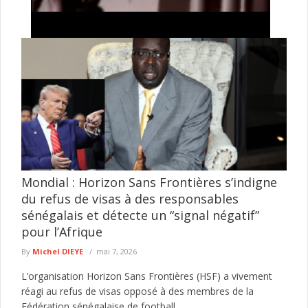
Kolda : 44 villages dénoncent leur enclavement
énergétique et réclament l’accès à l’électricité
Le cri de détresse des populations de plusieurs villages situés
sur l’axe Saré Moussa Ndourou–Saré Mori, dans le
département de ...
lire plus
Mondial : Horizon Sans Frontières s’indigne
du refus de visas à des responsables
sénégalais et détecte un “signal négatif”
pour l’Afrique
By
Michel DIEYE
mai 7, 2026
L’organisation Horizon Sans Frontières (HSF) a vivement
réagi au refus de visas opposé à des membres de la
Fédération sénégalaise de football...