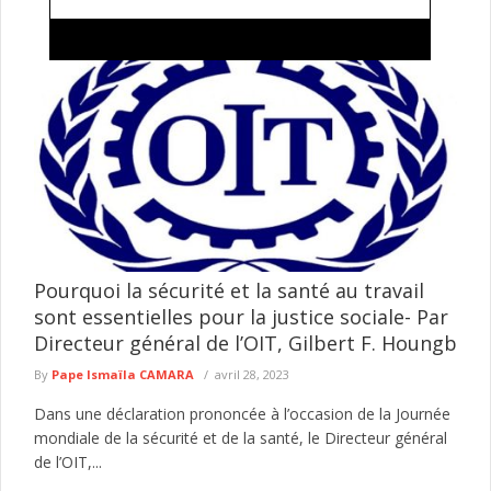
Magal, transhumance et mandat : Pour Badara
Pouye, ces attaques contre le gouvernement
relèvent d'une stratégie politique Pastéfienne
Membre du pôle communication du parti présidentiel Kiiraay,
Badara Pouye estime que les nombreuses critiques formulées
après le Grand Magal ...
lire plus
Pourquoi la sécurité et la santé au travail
sont essentielles pour la justice sociale- Par
Directeur général de l’OIT, Gilbert F. Houngb
By
Pape Ismaïla CAMARA
avril 28, 2023
Dans une déclaration prononcée à l’occasion de la Journée
mondiale de la sécurité et de la santé, le Directeur général
de l’OIT,...