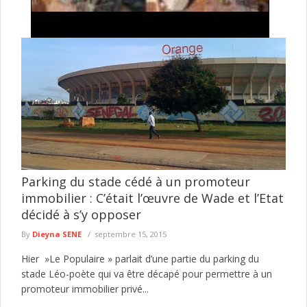
Exploitation illégale de l'or à Falémé : la
Gendarmerie détruit 27 dragues utilisées dans
l'exploitation minière clandestine
La Gendarmerie nationale poursuit ses opérations de lutte
contre l'exploitation illégale des ressources naturelles dans l'Est
du Sénégal. Dans le ...
lire plus
Parking du stade cédé à un promoteur
immobilier : C’était l’œuvre de Wade et l’Etat
décidé à s’y opposer
By
Dieyna SENE
septembre 15, 2015
Hier »Le Populaire » parlait d’une partie du parking du
stade Léo-poète qui va être décapé pour permettre à un
promoteur immobilier privé...