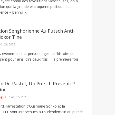
s ayant connu des révolutions victorieuses, on a
on que la grande escroquerie politique que
ence « Benno »...
tion Senghorienne Au Putsch Anti-
ioxor Tine
oût 26, 2023
s évènements et personnages de l’histoire du
ent pour ainsi dire deux fois…, la première fois
on Du Pastef, Un Putsch Préventif?
ine
ngue
août 5, 2023
, l’arrestation d’Ousmane Sonko et la
ASTEF sont intervenues au surlendemain du putsch