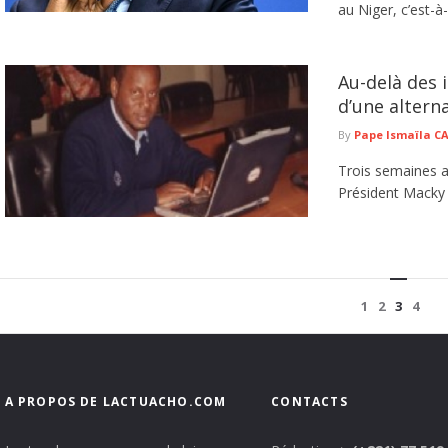
au Niger, c’est-à-
Au-delà des i
d’une altern
By
Pape Ismaïla 
Trois semaines ap
Président Macky S
1
2
3
4
A PROPOS DE LACTUACHO.COM
CONTACTS