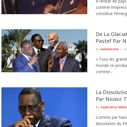
A l’instar de pay
comme l’impressi
constitue l’émerg
De La Glacia
Pastef Par N
By
webmaster
a
« Tous les grand
monde se produis
comme...
La Dissoluti
Par Nioxor T
By
Saphiétou Mbe
Comme par hasard
dissolution du P