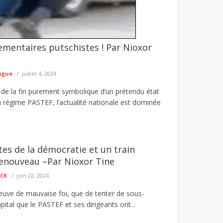
ementaires putschistes ! Par Nioxor
and Dakar
ividus poursuivis dans une affaire de vol de
ngue
juillet 4, 2024
 de la fin purement symbolique d’un prétendu état
 régime PASTEF, l’actualité nationale est dominée
es de la démocratie et un train
renouveau –Par Nioxor Tine
ECK
juin 22, 2024
reuve de mauvaise foi, que de tenter de sous-
apital que le PASTEF et ses dirigeants ont...