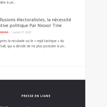
dire à un...
llusions électoralistes, la nécessité
ative politique Par Nioxor Tine
CAMARA
juillet 27, 2023
rès la reculade ou le « repli tactique » du
all, qui a décidé de ne plus postuler à un...
PRESSE EN LIGNE