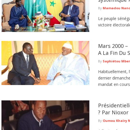
By
Mamadou Nancy
Le peuple sénégal
victoire électora
Mars 2000 – 
A La Fin Du 
By
Saphiétou Mbe
Habituellement, l
dernier dimanche
mandat en cours. 
Présidentiell
? Par Nioxor
By
Oumou Khaïry 