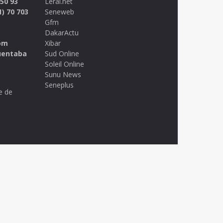
 50 93
Leral.net
1) 70 703
Seneweb
Gfm
DakarActu
om
Xibar
uentaba
Sud Online
Soleil Online
Sunu News
Seneplus
e de