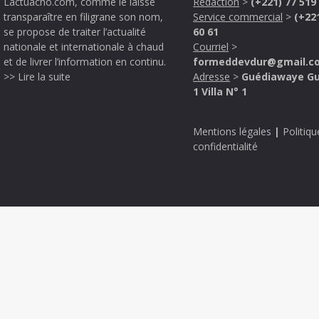
Lactuacho.com, comme le laisse
Rédaction
>
(+221) 77 519
transparaître en filigrane son nom,
Service commercial
>
(+22
se propose de traiter l’actualité
60 61
nationale et internationale à chaud
Courriel
>
et de livrer l’information en continu.
formeddevdur@gmail.c
>> Lire la suite
Adresse
>
Guédiawaye G
1 Villa N° 1
Mentions légales
|
Politiqu
confidentialité