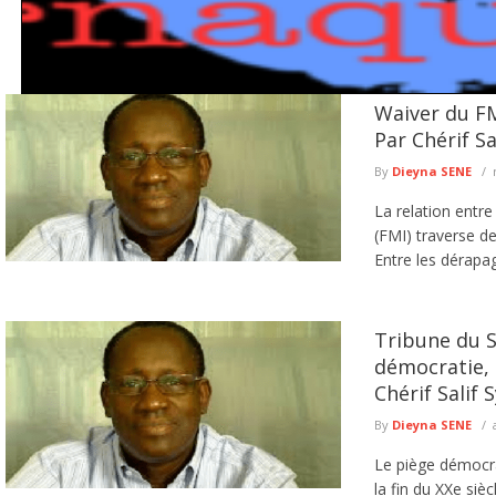
Waiver du FM
Escroquerie en ligne : la Police met en garde contre les faux 
Par Chérif Sa
La Police nationale met en garde les usagers de la route contre une nouvelle c
lire plus
By
Dieyna SENE
La relation entre
(FMI) traverse d
Entre les dérapag
Tribune du Sa
démocratie, 
Chérif Salif S
By
Dieyna SENE
Le piège démocra
la fin du XXe siè