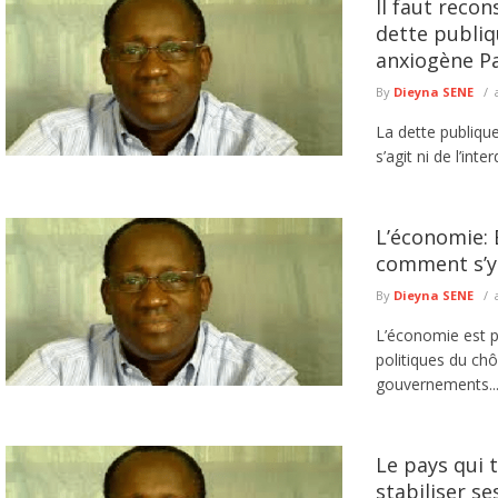
Il faut reco
dette publiq
anxiogène Par
By
Dieyna SENE
La dette publique
s’agit ni de l’interd
L’économie: 
comment s’y 
By
Dieyna SENE
L’économie est pa
politiques du ch
gouvernements...
Le pays qui t
stabiliser s