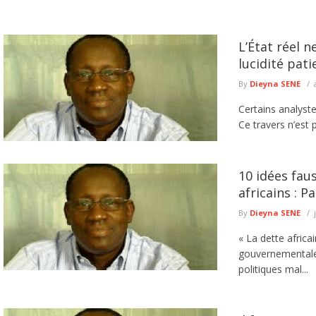
L’État réel 
lucidité pati
By
Dieyna SENE
Certains analyste
Ce travers n’est 
10 idées fau
africains : Pa
By
Dieyna SENE
« La dette africa
gouvernementale 
politiques mal...