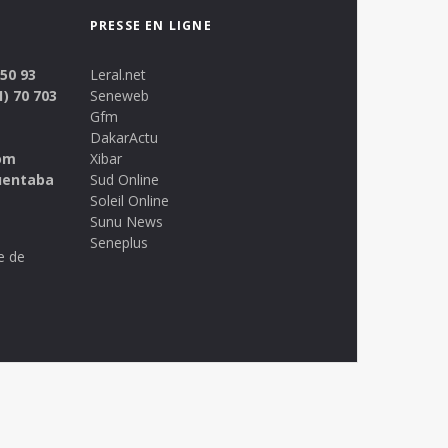
PRESSE EN LIGNE
 50 93
Leral.net
1) 70 703
Seneweb
Gfm
DakarActu
om
Xibar
uentaba
Sud Online
Soleil Online
Sunu News
Seneplus
e de