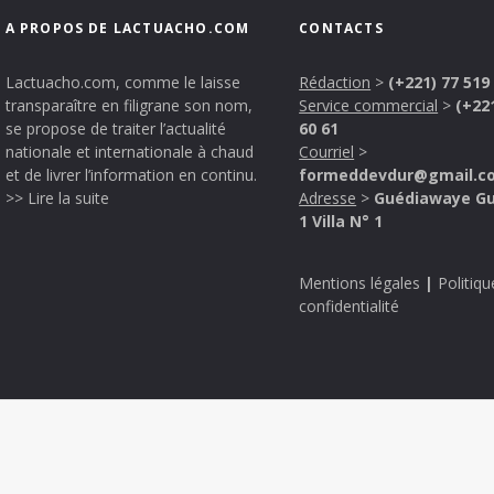
A PROPOS DE LACTUACHO.COM
CONTACTS
Lactuacho.com, comme le laisse
Rédaction
>
(+221) 77 519
transparaître en filigrane son nom,
Service commercial
>
(+22
se propose de traiter l’actualité
60 61
nationale et internationale à chaud
Courriel
>
et de livrer l’information en continu.
formeddevdur@gmail.c
>> Lire la suite
Adresse
>
Guédiawaye G
1 Villa N° 1
Mentions légales
|
Politiqu
confidentialité