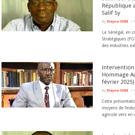
République a
Salif Sy
By
Dieyna SENE
Le Sénégal, en c
Stratégiques (FO
des industries ext
Intervention
Hommage Au 
février 2025)
By
Dieyna SENE
Cette présentatio
moyens de l’indu
agricole vers en u