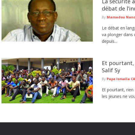
La sécurité 
débat de l’in
By
Mamadou Nancy
Le débat en lang
va plonger dans 
depuis...
Et pourtant,
Salif Sy
By
Pape Ismaïla 
Et pourtant, rien
les jeunes ne vou