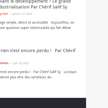
avant le développement ? Le grand
dustrialisation Par Chérif Salif Sy
 Fall
janvier 22, 2025
age simple, direct et accessible Aujourd’hui, on
une question super intéressante qui fait débat
 rien n’est encore perdu ! Par Chérif
CAMARA
juin 10, 2023
 n’est encore perdu ! Par Chérif Salif Sy Lorsque
dront plus être des serviteurs de...