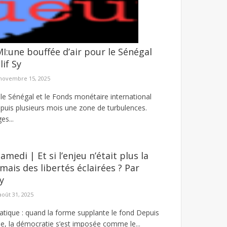
I:une bouffée d’air pour le Sénégal
SMS d’amendes forfaitaires
lif Sy
ampagne d’escroquerie menée à travers l’envoi ...
novembre 15, 2025
 le Sénégal et le Fonds monétaire international
epuis plusieurs mois une zone de turbulences.
es...
medi | Et si l’enjeu n’était plus la
mais des libertés éclairées ? Par
y
août 31, 2025
tique : quand la forme supplante le fond Depuis
cle, la démocratie s’est imposée comme le...