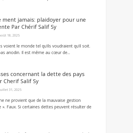
ne ment jamais: plaidoyer pour une
ente Par Chérif Salif Sy
août 18, 2025
s voient le monde tel qu’ils voudraient qu’il soit.
pas anodin. Il est même au cœur de...
sses concernant la dette des pays
r Cherif Salif Sy
juillet 31, 2025
ine ne provient que de la mauvaise gestion
». Faux. Si certaines dettes peuvent résulter de