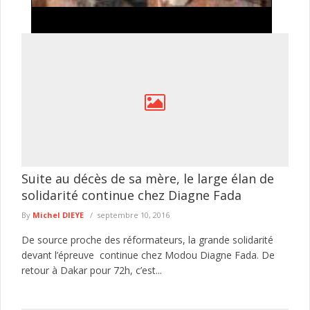
Exploitation illégale de l'or à Falémé : la
Gendarmerie détruit 27 dragues utilisées dans
l'exploitation minière clandestine
La Gendarmerie nationale poursuit ses opérations de lutte
contre l'exploitation illégale des ressources naturelles dans l'Est
du Sénégal. Dans le ...
lire plus
Suite au décès de sa mère, le large élan de
solidarité continue chez Diagne Fada
By
Michel DIEYE
septembre 10, 2016
De source proche des réformateurs, la grande solidarité
devant l’épreuve continue chez Modou Diagne Fada. De
retour à Dakar pour 72h, c’est...