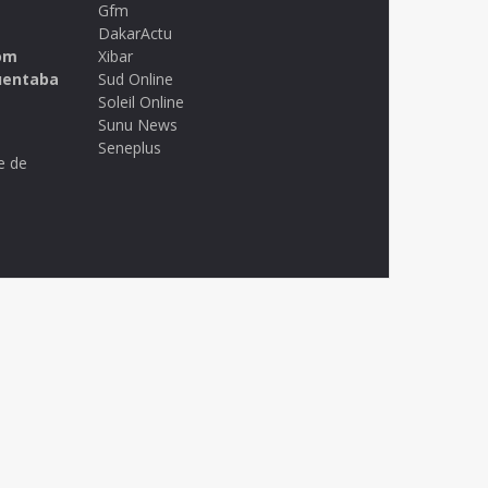
Gfm
DakarActu
om
Xibar
uentaba
Sud Online
Soleil Online
Sunu News
Seneplus
e de