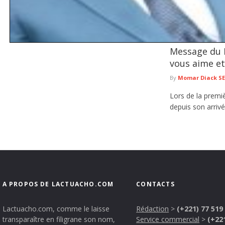
Message du P
Situation politique : Talla Sylla appelle à l’apaisement et pré
nationale
vous aime et 
Dans une lettre ouverte adressée au président de la République, Bassirou Diomaye
By
Momar Diack S
lire plus
Lors de la premiè
depuis son arriv
A PROPOS DE LACTUACHO.COM
CONTACTS
Lactuacho.com, comme le laisse
Rédaction
>
(+221) 77 519
transparaître en filigrane son nom,
Service commercial
>
(+22