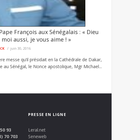
ape François aux Sénégalais : « Dieu
conise une dissolution de l’Assemblée
moi aussi, je vous aime ! »
 Faye, le président de Jëf Jël, Talla Sylla, ...
ECK
juin 30, 2016
re messe qu’il présidait en la Cathédrale de Dakar,
ée au Sénégal, le Nonce apostolique, Mgr Michael...
PRESSE EN LIGNE
 50 93
Leral.net
1) 70 703
Seneweb