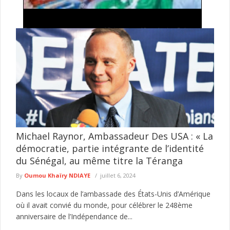
Heures de prières Semaine du 07 au 13 Aout 2026
Fadjr 05 heures 40 minutes Suba
05 heures 55 minutes Tisbar
...
lire plus
Michael Raynor, Ambassadeur Des USA : « La
démocratie, partie intégrante de l’identité
du Sénégal, au même titre la Téranga
By
Oumou Khaïry NDIAYE
juillet 6, 2024
Dans les locaux de l’ambassade des États-Unis d’Amérique
où il avait convié du monde, pour célébrer le 248ème
anniversaire de l’Indépendance de...