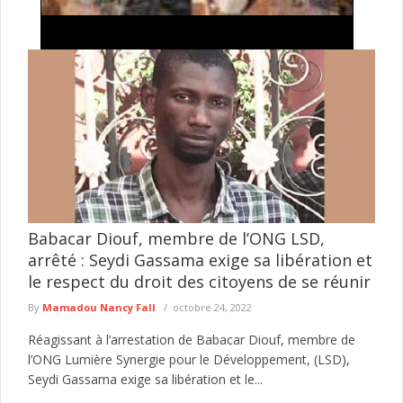
Exploitation illégale de l'or à Falémé : la
Gendarmerie détruit 27 dragues utilisées dans
l'exploitation minière clandestine
La Gendarmerie nationale poursuit ses opérations de lutte
contre l'exploitation illégale des ressources naturelles dans l'Est
du Sénégal. Dans le ...
lire plus
Babacar Diouf, membre de l’ONG LSD,
arrêté : Seydi Gassama exige sa libération et
le respect du droit des citoyens de se réunir
By
Mamadou Nancy Fall
octobre 24, 2022
Réagissant à l’arrestation de Babacar Diouf, membre de
l’ONG Lumière Synergie pour le Développement, (LSD),
Seydi Gassama exige sa libération et le...