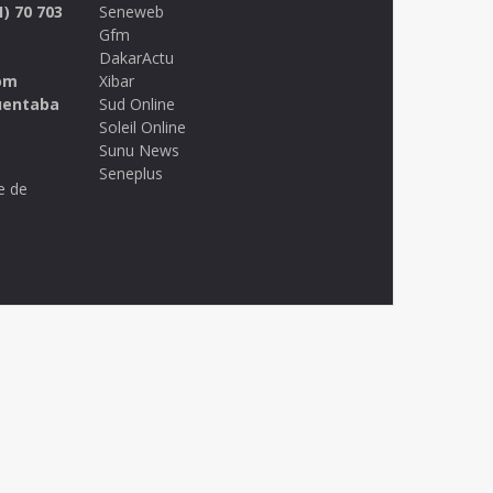
1) 70 703
Seneweb
Gfm
DakarActu
om
Xibar
uentaba
Sud Online
Soleil Online
Sunu News
Seneplus
e de