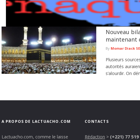
Nouveau bil
Escroquerie en ligne : la Police met en garde contre les faux 
maintenant 
La Police nationale met en garde les usagers de la route contre une nouvelle c
lire plus
By
Momar Diack S
Plusieurs source
autorités auraie
s’alourdir. On dé
A PROPOS DE LACTUACHO.COM
CONTACTS
Lactuacho.com, comme le laisse
Rédaction
>
(+221) 77 519