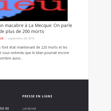
an macabre à La Mecque: On parle
SMS d’amendes forfaitaires
de plus de 200 morts
ampagne d’escroquerie menée à travers l’envoi ...
ECK
septembre 24, 2015
s font état maintenant de 220 morts et les
nt sous-entendu que le bilan pourrait encore
nombre aussi...
PRESSE EN LIGNE
 50 93
Leral.net