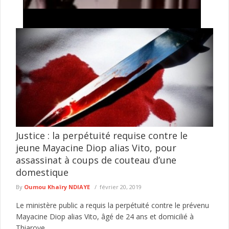
Tentative de braquage d’un multiservice à Jaxaay :
le présumé agresseur envoyé au parquet
Le Commissariat d’arrondissement de Jaxaay a annoncé le
défèrement au parquet d’un individu mis en cause dans une
affaire de ...
lire plus
Justice : la perpétuité requise contre le
jeune Mayacine Diop alias Vito, pour
assassinat à coups de couteau d’une
domestique
By
Oumou Khaïry NDIAYE
février 20, 2019
Le ministère public a requis la perpétuité contre le prévenu
Mayacine Diop alias Vito, âgé de 24 ans et domicilié à
Thiaroye,